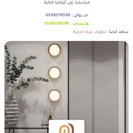
مراسلتنا على أرقامنا التالية:
جـــــوال :
0508378590
وتــساب :
0508378590
شاهد أيضاً:
ديكورات مرايا جدارية