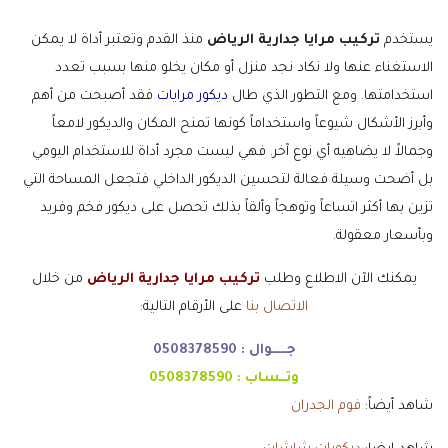
يستخدم
تركيب مرايا جدارية الرياض
منذ القدم وتعتبر أداة لا يمكن
الاستغناء عنها ولا نكاد نجد منزل أو مكان يخلو منها بسبب تعدد
استخدامتها. ومع التطور الذي طال
ديكور مرايات
فقد أصبحت من أهم
وأبرز الأشكال شيوعاً واستخداماً كونها تمنح المكان والديكور لامعاً
وجمالاً لا يضاهيه أي نوع آخر. فهي ليست مجرد أداة للاستخدام اليومي
بل أضحت وسيلة فعالة لتحسين الديكور الداخلي فتجعل المساحة التي
تزين بها أكثر اتساعاً وتوهجاً وألقاً بذلك تحصل على ديكور فخم وفريد
وبأسعار معقولة.
يمكنك الآن الاطلاع وطلب
تركيب مرايا جدارية الرياض
من خلال
الاتصال بنا
على الأرقام التالية:
جـــــوال :
0508378590
وتــساب :
0508378590
شاهد أيضاً:
فوم الجدران