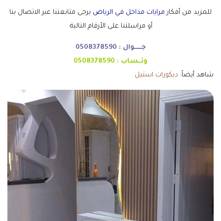
للمزيد من أفكار
مرايات مداخل في الرياض
يرجى متابعتنا عبر الاتصال بنا
أو مراسلتنا على الأرقام التالية:
جـــــوال :
0508378590
وتــساب :
0508378590
شاهد أيضاً:
ديكورات استيل