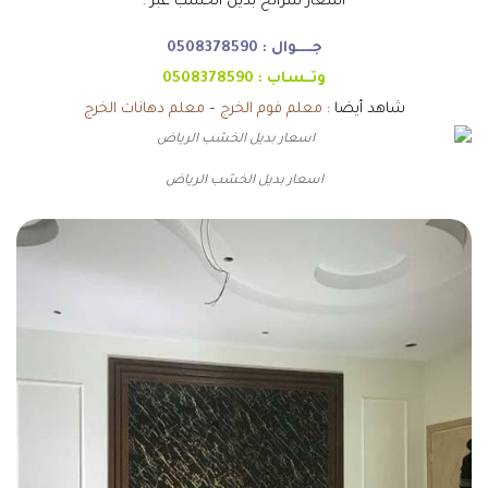
اسعار شرائح بديل الخشب عبر :
جـــــوال :
0508378590
وتــساب :
0508378590
شاهد أيضا :
معلم فوم الخرج
–
معلم دهانات الخرج
اسعار بديل الخشب الرياض