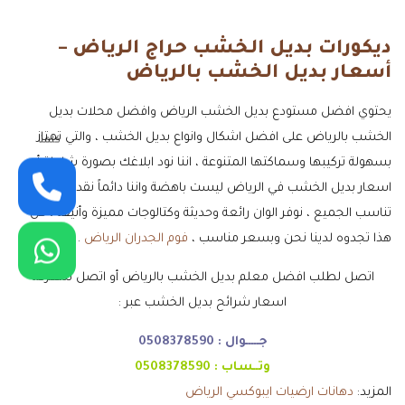
ديكورات بديل الخشب حراج الرياض –
أسعار بديل الخشب بالرياض
يحتوي افضل مستودع بديل الخشب الرياض وافضل محلات بديل
الخشب بالرياض على افضل اشكال وانواع بديل الخشب ، والتي تمتاز
كلمنا
بسهولة تركيبها وسماكتها المتنوعة ، اننا نود ابلاغك بصورة شاملة أن
اسعار بديل الخشب في الرياض ليست باهضة واننا دائماً نقدم اسعار
تناسب الجميع ، نوفر الوان رائعة وحديثة وكتالوجات مميزة وأنيقة ، كل
هذا تجدوه لدينا نحن وبسعر مناسب ،
فوم الجدران الرياض
.
اتصل لطلب افضل معلم بديل الخشب بالرياض أو اتصل لمعرفة
اسعار شرائح بديل الخشب عبر :
جـــــوال :
0508378590
وتــساب :
0508378590
المزيد:
دهانات ارضيات ايبوكسي الرياض