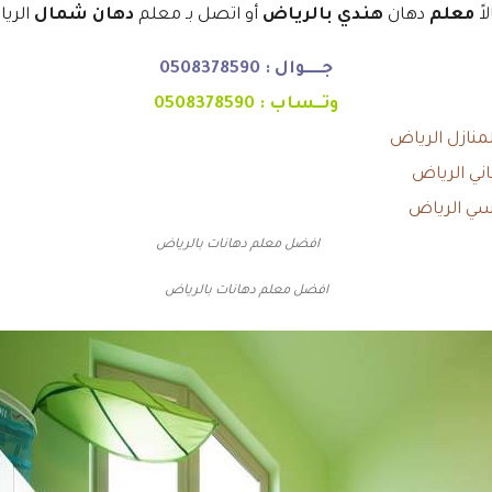
اً
معلم
دهان
هندي بالرياض
أو اتصل بـ معلم
دهان شمال
الريا
جـــــوال :
0508378590
وتــساب :
0508378590
لمنازل الرياض
ني الرياض
سي الرياض
افضل معلم دهانات بالرياض