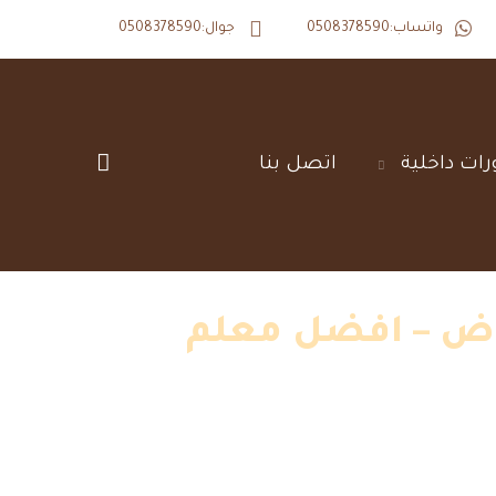
واتساب:0508378590
جوال:0508378590
رات داخلية‎
اتصل بنا‎
0 عامل بويه الرياض – افضل معلم