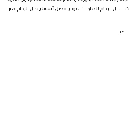
لتعريف فهو يتوفر بتصاميم أنيقه وجذابه ، انها ديكورات رائعة ومناسبة لكافة الجدران ، سواء
ات ، بديل الرخام للطاولات ، نوفر افضل
أسعار
بديل الرخام
pvc
 عبر :