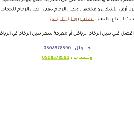
يل الرخام بالرياض بأنه يعتبر من افضل ديكورات 2021 التي تتسم بالحداثة والفخامة ، انه غني عن ا
نا أرقى الأشكال وافخمها ، وبديل الرخام ذهبي ، بديل الرخام للحمام
ث الإبداع والتميز ،
معلم بروفايل الرياض
.
ضل فني بديل الرخام الرياض أو معرفة سعر بديل الرخام في الرياض
جـــــوال :
0508378590
وتــساب :
0508378590