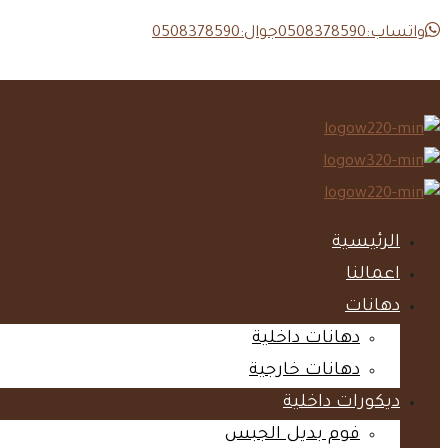
واتساب:0508378590
جوال:0508378590
الرئيسية‎
اعمالنا‎
دهانات‎
دهانات داخلية‎
دهانات خارجية‎
ديكورات داخلية‎
فوم بديل الجبس‎