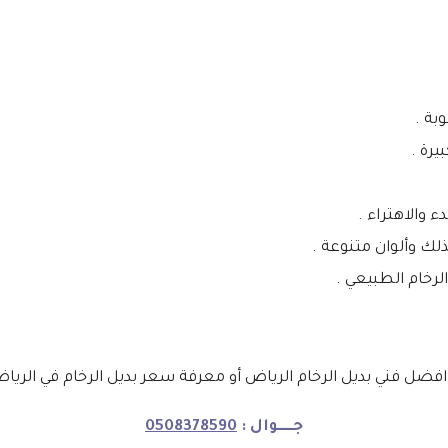
بة .
يرة .
ء والاهتراء .
ذلك وألوان متنوعة .
لرخام الطبيعي .
ضل فني بديل الرخام الرياض أو معرفة سعر بديل الرخام في الرياض
جـــــوال :
0508378590