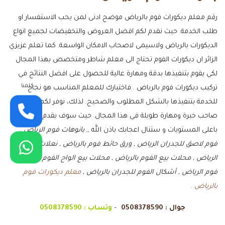
رقم معلم ديكورات فوم بالرياض موضح ادنى لمن يحب الاستفسار او
طلب الخدمة. حيث نقدم لكم افضل العروض والتخفيضات لجميع انواع
الديكورات بالرياض ولاسيمى لاصحاب الامكان الواسعة. كما تعلم عزيزي
الزائر ان ديكورات الفوم تحتاج الى معلم شاطر ومتخصص بهذا المجال
لكي يقوم بتنفيذها بدقة ومهارة عالية للحصول على افضل النتائج في
كلمنا
تركيب ديكورات فوم بالرياض . فاختيارك للمعلم المناسب هو نجاح
للخدمة بتنفيذها بالشكل المطلوب والصحيح. لذلك، نوفر لكم معلم
صاحب خبرة ومهارة طويلة في هذا المجال. حيث سوف يقدم لك الخدمة
باعلى المستويات و ستنال اعجابك باذن الله ,,
بانوهات فوم الرياض ,
فوم لاصق للجدران الرياض , ورق حائط فوم بالرياض , نعلات فوم
الرياض , محلات بيع الفوم بالرياض , محلات بيع الواح الفوم , واجهات
فوم الرياض , أشكال الفوم للجدران بالرياض ,
معلم ديكورات فوم
بالرياض
.
جوال :
0508378590
–
وتساب :
0508378590