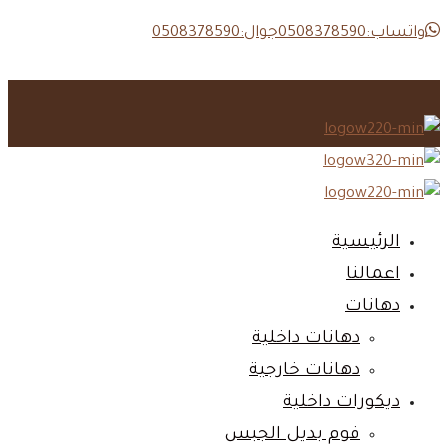
واتساب:0508378590
جوال:0508378590
الرئيسية‎
اعمالنا‎
دهانات‎
دهانات داخلية‎
دهانات خارجية‎
ديكورات داخلية‎
فوم بديل الجبس‎