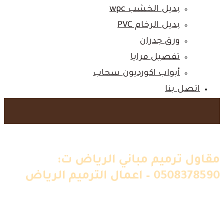
بديل الخشب wpc‎
بديل الرخام PVC‎
ورق جدران‎
تفصيل مرايا‎
أبواب اكورديون سحاب‎
اتصل بنا‎
مقاول ترميم مباني الرياض ت:
0508378590 – اعمال الترميم الرياض
الرئيسية
»
اعمالنا
»
ترميم
»
مقاول ترميم مباني الرياض ت:
0508378590 – اعمال الترميم الرياض