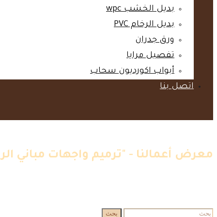
بديل الخشب wpc‎
بديل الرخام PVC‎
ورق جدران‎
تفصيل مرايا‎
أبواب اكورديون سحاب‎
اتصل بنا‎
معرض أعمالنا - "ترميم واجهات مباني ال
الرئيسية
»
اعمالنا
»
ترميم واجهات مباني الرياض
البحث
بحث