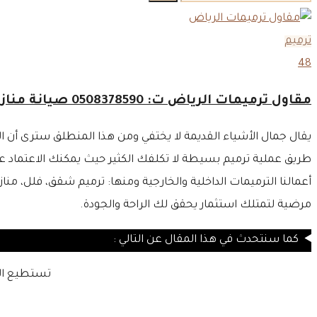
عن:
ترميم
48
مقاول ترميمات الرياض ت: 0508378590 صيانة منازل بالرياض
يقال جمال الأشياء القديمة لا يختفي ومن هذا المنطلق سترى أن ا
طريق عملية ترميم بسيطة لا تكلفك الكثير حيث يمكنك الاعتماد ع
أعمالنا الترميمات الداخلية والخارجية ومنها: ترميم شقق، فلل، من
مرضية لتمتلك استثمار يحقق لك الراحة والجودة.
كما سنتحدث في هذا المقال عن التالي :
تستطيع الا