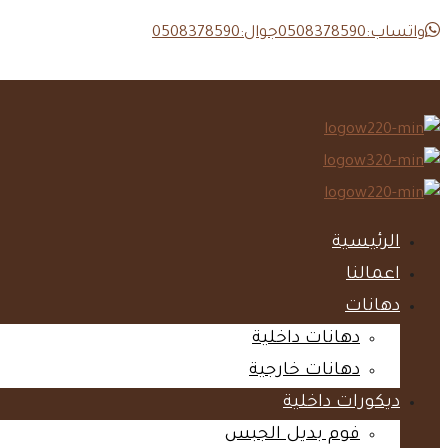
واتساب:0508378590
جوال:0508378590
الرئيسية‎
اعمالنا‎
دهانات‎
دهانات داخلية‎
دهانات خارجية‎
ديكورات داخلية‎
فوم بديل الجبس‎