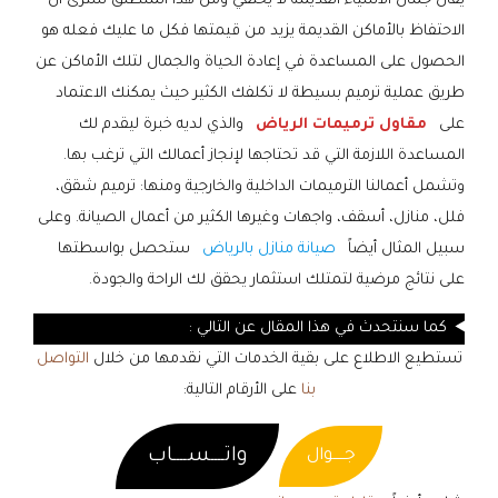
يقال جمال الأشياء القديمة لا يختفي ومن هذا المنطلق سترى أن
الاحتفاظ بالأماكن القديمة يزيد من قيمتها فكل ما عليك فعله هو
الحصول على المساعدة في إعادة الحياة والجمال لتلك الأماكن عن
طريق عملية ترميم بسيطة لا تكلفك الكثير حيث يمكنك الاعتماد
على
مقاول ترميمات الرياض
والذي لديه خبرة ليقدم لك
المساعدة اللازمة التي قد تحتاجها لإنجاز أعمالك التي ترغب بها.
وتشمل أعمالنا الترميمات الداخلية والخارجية ومنها: ترميم شقق،
فلل، منازل، أسقف، واجهات وغيرها الكثير من أعمال الصيانة. وعلى
سبيل المثال أيضاً
صيانة منازل بالرياض
ستحصل بواسطتها
على نتائج مرضية لتمتلك استثمار يحقق لك الراحة والجودة.
كما سنتحدث في هذا المقال عن التالي :
تستطيع الاطلاع على بقية الخدمات التي نقدمها من خلال
التواصل
بنا
على الأرقام التالية:
واتــــســــاب
جـــــوال