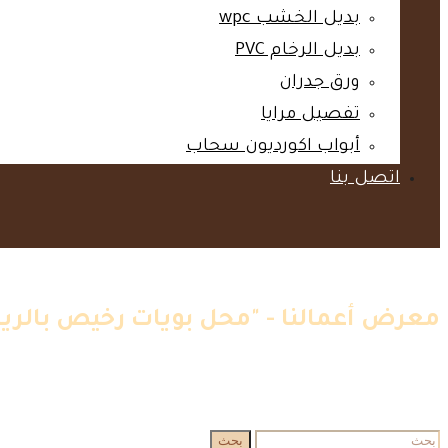
بديل الخشب wpc‎
بديل الرخام PVC‎
ورق جدران‎
تفصيل مرايا‎
أبواب اكورديون سحاب‎
اتصل بنا‎
معرض أعمالنا - "محل بويات رخيص بالري
الرئيسية
»
اعمالنا
»
محل بويات رخيص بالرياض
البحث
بحث