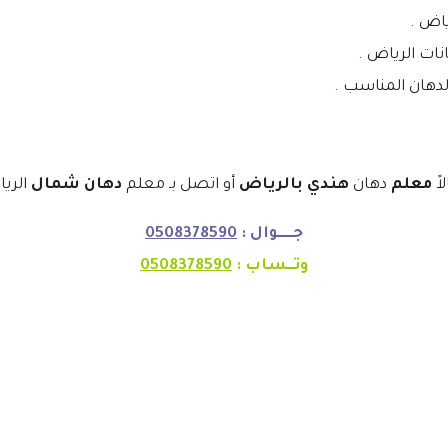
اض .
ات الرياض .
الدهان المناسب .
اً
معلم
دهان
هندي بالرياض
أو اتصل بـ معلم
دهان شمال
الريا
جـــــوال :
0508378590
وتــساب :
0508378590