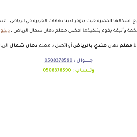
 اشكالها المميزة حيث يتوفر لدينا دهانات الجزيرة في الرياض ، ع
ن فخمة وأنيقة يقوم بتنفيذها افضل معلم دهان شمال الرياض ،
ديكور
اً
معلم
دهان
هندي بالرياض
أو اتصل بـ معلم
دهان شمال
الريا
جـــــوال :
0508378590
وتــساب :
0508378590