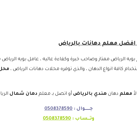
ويه الرياض ممتاز وصاحب خبرة وكفاءة عاليه ، عامل بويه الرياض يق
خدام كافة انواع الدهان ، والذي توفره محلات دهانات الرياض ،
محل 
اً
معلم
دهان
هندي بالرياض
أو اتصل بـ معلم
دهان شمال
الريا
جـــــوال :
0508378590
وتــساب :
0508378590