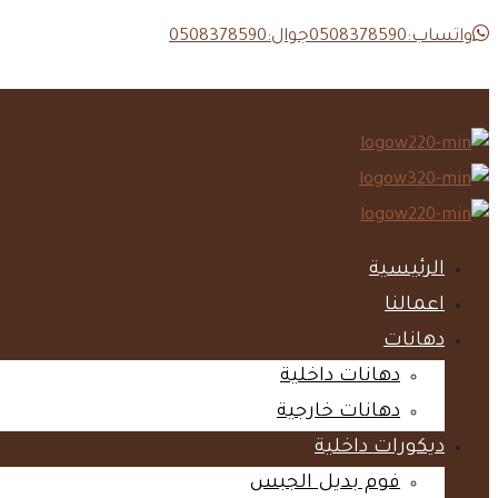
واتساب:0508378590
جوال:0508378590
الرئيسية‎
اعمالنا‎
دهانات‎
دهانات داخلية‎
دهانات خارجية‎
ديكورات داخلية‎
فوم بديل الجبس‎