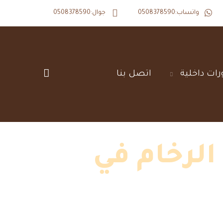
واتساب:0508378590
جوال:0508378590
رات داخلية‎
اتصل بنا‎
الرخام في