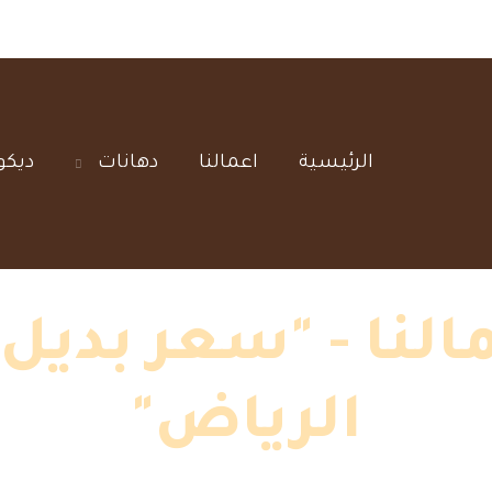
الرئيسية‎
اعمالنا‎
دهانات‎
ديكو
نا - "سعر بديل 
الرياض"