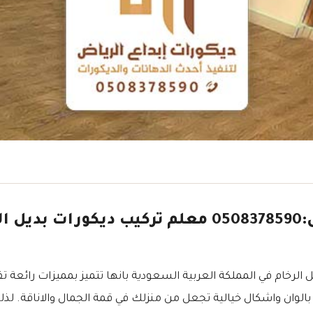
الواح بديل الرخام بالرياض جوال:0508378590 معلم 
الرخام في المملكة العربية السعودية بانها تتميز بمميزات رائعة ت
ة بالوان واشكال خيالية تجعل من منزلك في قمة الجمال والاناقة. لذ