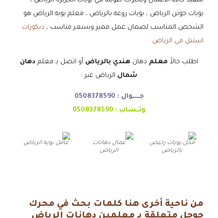
لتنفيذ كافة الأعمال وبخبرات طويلة في بويات الجزيرة الرياض ،
بويات جوتن الرياض ، بويات روعه بالرياض ، معلم بويه الرياض هو
الشخص المناسب لضمان عمل مميز وبسعر مناسب ،
ديكورات
استيل في الرياض
.
اطلب حالاً
معلم
دهان
هندي بالرياض
أو اتصل بـ معلم
دهان
شمال
الرياض عبر :
جـــــوال :
0508378590
وتــساب :
0508378590
محل بويات رخيص
عمال دهانات
عامل بويه الرياض
بالرياض
الرياض
من ناحية أخرى هنا كلمات بحث في محرك
جوجل متعلقة بـ معلمين دهانات الرياض