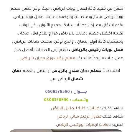
نتفنن في تنفيذ كافة اعمال بويات الرياض ، حيث نوفر افضل معلم
بويه الرياض ممتاز وصاحب خبرة وكفاءة عاليه ، عامل بويه الرياض
يقدم اشكال مميزة لـ دهانات سادة بجميع الألوان ، في الوقت
نفسه
افضل
معلم دهانات
بالرياض حراج
يقدم ارقى خدمة ،
باستخدام كافة انواع الدهان ، والذي توفره محلات دهانات الرياض ،
محل بويات رخيص بالرياض ،
نقدم ارقى الخدمات بأفضل كادر
عمل وبأسعار جداً مناسبة ،
معلم تركيب ورق جدران بالرياض
.
اطلب حالاً
معلم
دهان
هندي بالرياض
أو اتصل بـ معلم
دهان
شمال
الرياض عبر :
جـــــوال :
0508378590
وتــساب :
0508378590
شاهد كذلك:
دهانات داخلية للمنازل الرياض
شاهد كذلك:
مقاول ترميم مباني الرياض
المزيد:
دهانات ارضيات ايبوكسي الرياض