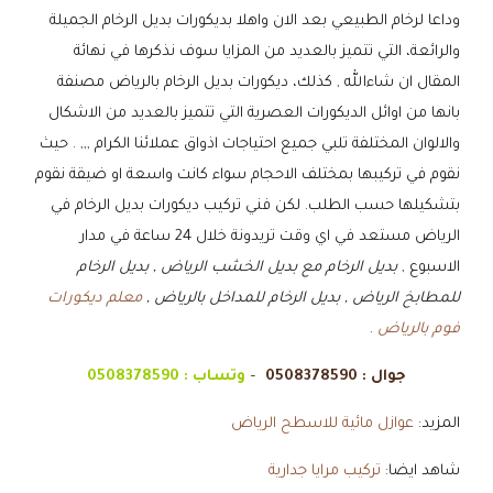
وداعا لرخام الطبيعي بعد الان واهلا بديكورات بديل الرخام الجميلة
والرائعة، التي تتميز بالعديد من المزايا سوف نذكرها في نهائة
المقال ان شاءالله , كذلك، ديكورات بديل الرخام بالرياض مصنفة
بانها من اوائل الديكورات العصرية التي تتميز بالعديد من الاشكال
والالوان المختلفة تلبي جميع احتياجات اذواق عملائنا الكرام ,,, . حيث
نقوم في تركيبها بمختلف الاحجام سواء كانت واسعة او ضيقة نقوم
بتشكيلها حسب الطلب. لكن فني تركيب ديكورات بديل الرخام في
الرياض مستعد في اي وقت تريدونة خلال 24 ساعة في مدار
الاسبوع ,
بديل الرخام مع بديل الخشب الرياض , بديل الرخام
للمطابخ الرياض , بديل الرخام للمداخل بالرياض ,
معلم ديكورات
فوم بالرياض
.
جوال :
0508378590
–
وتساب :
0508378590
المزيد:
عوازل مائية للاسطح الرياض
شاهد ايضا:
تركيب مرايا جدارية