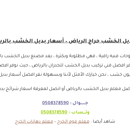
 لوحات فنيه راقية ، فهي مطلوبة وبكثرة ، يعد مصنع بديل الخشب
 معلم بديل الخشب بالرياض أو اتصل لمعرفة اسعار شرائح بدي
جـــــوال :
0508378590
وتــساب :
0508378590
شاهد أيضا :
معلم فوم الخرج
–
معلم دهانات الخرج