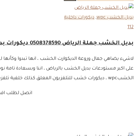
عن:
بديل الخشب wpc
,
ديكورات داخلية
112
بديل الخشب جملة الرياض 0508378590 ديكورات بديل الخشب حراج الرياض – أسعار بديل الخشب بالرياض
لاشيء يضاهي جمال وروعة الديكوارت الخشب ، انها تبدوا وكأنها
الخشبwpc ، ديكورات خشب للتلفزيون المعلق كذلك خلفية تلفزيون خشب ، نحن خيارك الأمثل لأننا وبسهولة نفر افضل أسعار بديل الخشب في الرياض ،
اتصل لطلب افضل