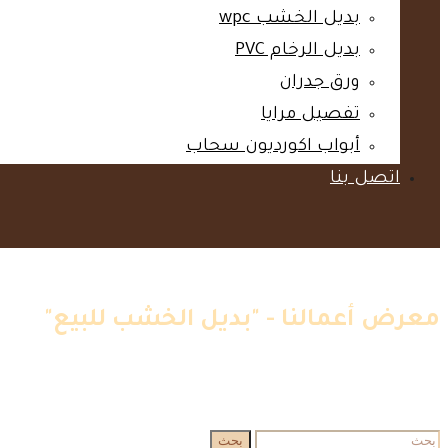
بديل الخشب wpc‎
بديل الرخام PVC‎
ورق جدران‎
تفصيل مرايا‎
أبواب اكورديون سحاب‎
اتصل بنا‎
معرض أعمالنا - "بديل الخشب للبيع"
الرئيسية
»
اعمالنا
»
بديل الخشب للبيع
البحث
بحث