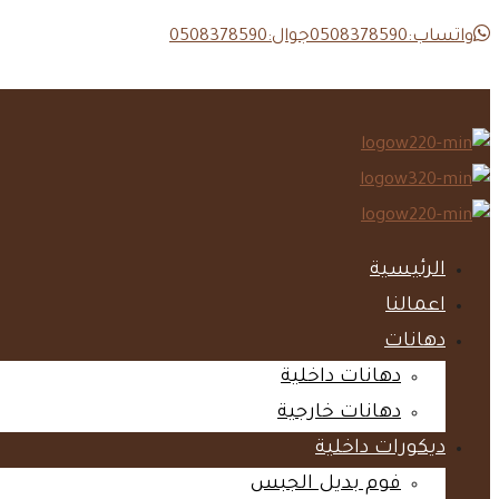
واتساب:0508378590
جوال:0508378590
الرئيسية‎
اعمالنا‎
دهانات‎
دهانات داخلية‎
دهانات خارجية‎
ديكورات داخلية‎
فوم بديل الجبس‎