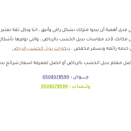
دى أهمية أن يبدوا منزلك بشكل راقي وأنيق ، اننا وبكل ثقه نعتب
كانك لأخذ مقاسات بديل الخشب بالرياض ، والتي نوفرها بأشكال وا
لى خدمه رائعه وبسعر مخفض ،
ديكورات بديل الخشب الرياض
.
 معلم بديل الخشب بالرياض أو اتصل لمعرفة اسعار شرائح بدي
جـــــوال :
0508378590
وتــساب :
0508378590