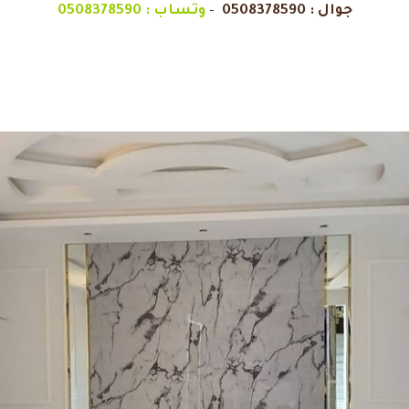
جوال :
0508378590
–
وتساب :
0508378590