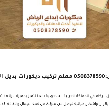
الواح بديل الرخام بالرياض جوال:0508378590 معلم 
الرخام في المملكة العربية السعودية بانها تتميز بمميزات رائعة ت
ة بالوان واشكال خيالية تجعل من منزلك في قمة الجمال والاناقة. لذ