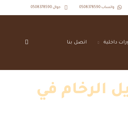
واتساب:0508378590
جوال:0508378590
رات داخلية‎
اتصل بنا‎
ل الرخام في