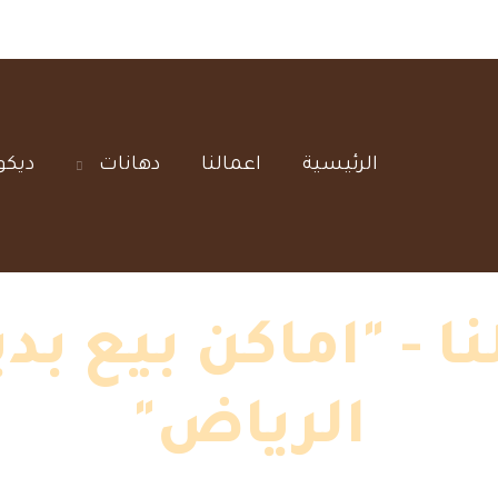
الرئيسية‎
اعمالنا‎
دهانات‎
ديكو
 - "اماكن بيع بدي
الرياض"