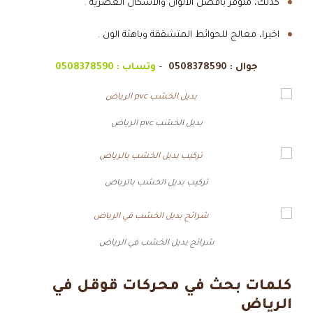
كذلك، متوفر بافضل الالوان والاشكال العصرية .
اخيرا، معالج للحوائط المتشققة وباهتة الون .
جوال :
0508378590
–
وتساب :
0508378590
بديل الخشب pvc الرياض
تركيب بديل الخشب بالرياض
شرائح بديل الخشب في الرياض
كلمات بحث في محركات قوقل في
الرياض