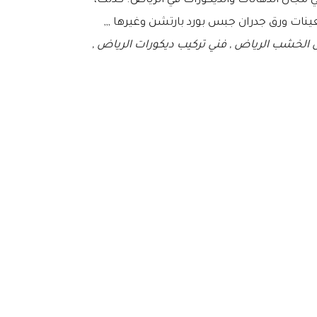
و 4 سنوات من الخبرة بل الى 13 عام من التميز والابداع في مجال الدهانات والديكورات في الرياض. كذلك،
ينات ورق جدران جبس بورد بارتشن وغيرها ,,,
ل الخشب الرياض , فني تركيب ديكورات الرياض ,