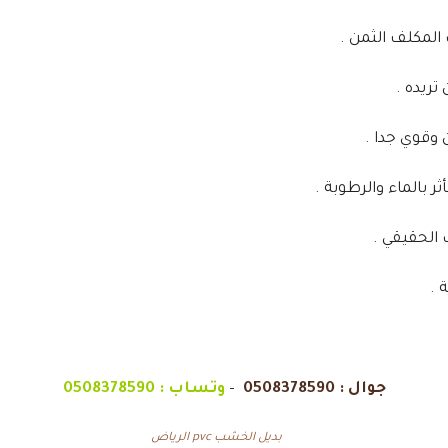
 المكلف الثمن .
تريده .
 وقوي جدا .
ر بالماء والرطوبة .
لحقيقي .
 .
جوال :
0508378590
–
وتساب :
0508378590