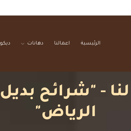
الرئيسية‎
اعمالنا‎
دهانات‎
ديكور
ا - "شرائح بدي
الرياض"