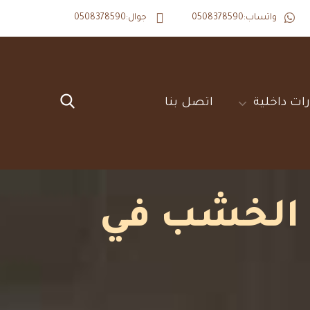
واتساب:0508378590
جوال:0508378590
ات داخلية‎
اتصل بنا‎
ل الخشب في