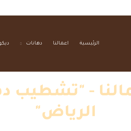
الرئيسية‎
اعمالنا‎
دهانات‎
ديكو
لنا - "تشطيب ده
الرياض"