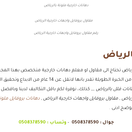
دهانات خارجية ملونة بالرياض
رقم مقاول بروفايل واجهات خارجية الرياض
الرياض
لرياض تحتاج الى مقاول او معلم دهانات خارجية متخصص بهذا المجال
 عن 14 عام من الابداع وتحقيق العديد من المشاريع في ارض الواقع ,
انات فلل بالرياض
,,,, كذلك، نوفرة لكم باقل التكاليف لدينا وبافض
ياض , مقاول بروفايل واجهات خارجية الرياض ,
دهانات بروفايل ملون
وضح ادنى .
جوال :
0508378590
–
وتساب :
0508378590