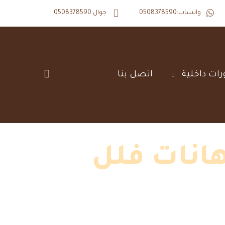
واتساب:0508378590
جوال:0508378590
رات داخلية‎
اتصل بنا‎
انات فلل