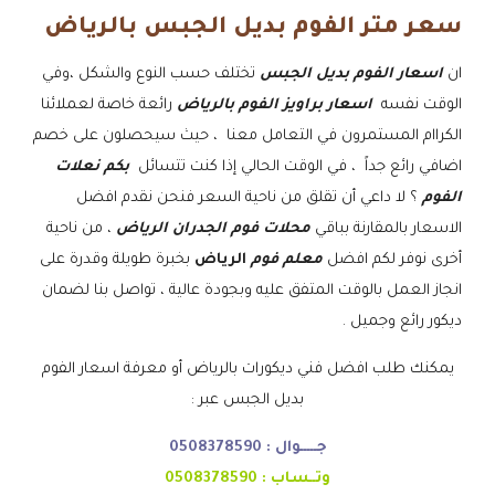
سعر متر الفوم بديل الجبس بالرياض
ان
اسعار الفوم بديل الجبس
تختلف حسب النوع والشكل ،وفي
الوقت نفسه
اسعار براويز الفوم بالرياض
رائعة خاصة لعملائنا
الكراام المستمرون في التعامل معنا ، حيث سيحصلون على خصم
اضافي رائع جداً ، في الوقت الحالي إذا كنت تتسائل
بكم نعلات
الفوم
؟ لا داعي أن تقلق من ناحية السعر فنحن نقدم افضل
الاسعار بالمقارنة بباقي
محلات فوم الجدران الرياض
، من ناحية
أخرى نوفر لكم افضل
معلم فوم
الرياض
بخبرة طويلة وقدرة على
انجاز العمل بالوقت المتفق عليه وبجودة عالية ، تواصل بنا لضمان
ديكور رائع وجميل .
يمكنك طلب افضل فني ديكورات بالرياض أو معرفة اسعار الفوم
بديل الجبس عبر :
جـــــوال :
0508378590
وتــساب :
0508378590