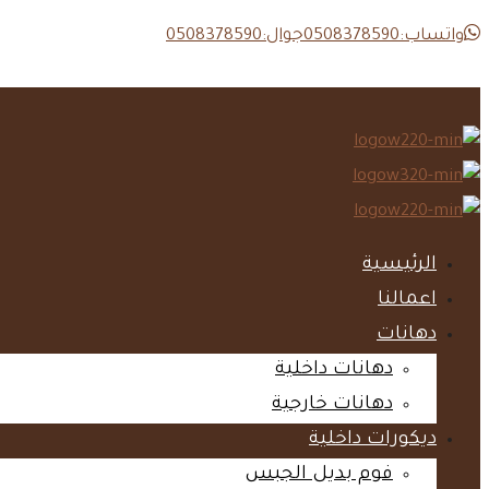
واتساب:0508378590
جوال:0508378590
الرئيسية‎
اعمالنا‎
دهانات‎
دهانات داخلية‎
دهانات خارجية‎
ديكورات داخلية‎
فوم بديل الجبس‎