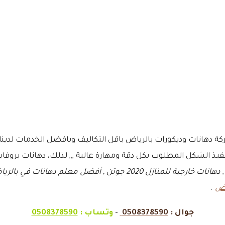
 دهانات وديكورات بالرياض باقل التكاليف وبافضل الخدمات لدين
يذ الشكل المطلوب بكل دقة ومهارة عالية ,,, لذلك، دهانات بروفاي
,
دهانات خارجية للمنازل 2020 جوتن , أفضل معلم د
اض
.
جوال :
0508378590
–
وتساب :
0508378590