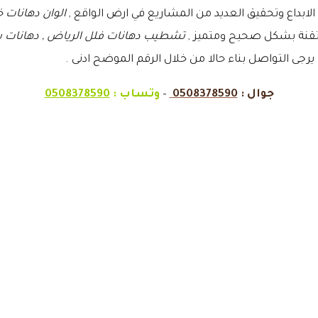
الوان دهانات 
 متقنة بشكل صحيح ومتميز ,
تشطيب دهانات فلل الرياض , دهانات برو
يرجى التواصل بناء حالا من خلال الرقم الموضح ادنى .
جوال :
0508378590
–
وتساب :
0508378590