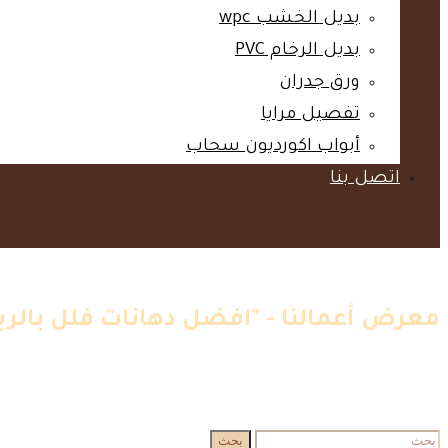
بديل الخشب wpc‎
بديل الرخام PVC‎
ورق جدران‎
تفصيل مرايا‎
أبواب اكورديون سحاب‎
اتصل بنا‎
معرض أعمالنا - "افضل دهانات فلل بالر
الرئيسية
»
اعمالنا
»
افضل دهانات فلل بالرياض
البحث
بحث