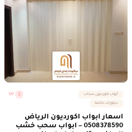
أبواب اكورديون سحاب
127
ديكورات داخلية
اسعار ابواب اكورديون الرياض
0508378590 – ابواب سحب خشب