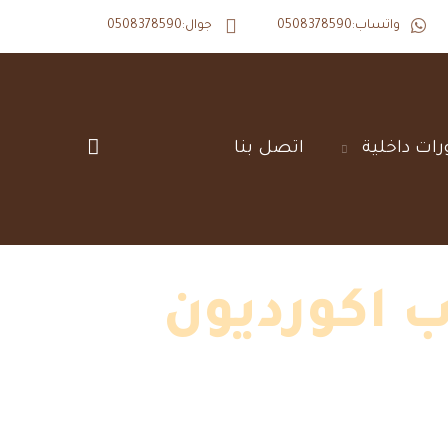
واتساب:0508378590
جوال:0508378590
رات داخلية‎
اتصل بنا‎
 اكورديون