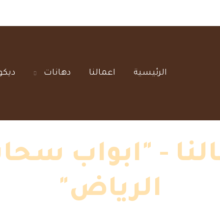
الرئيسية‎
اعمالنا‎
دهانات‎
ديكو
نا - "ابواب سحاب
الرياض"